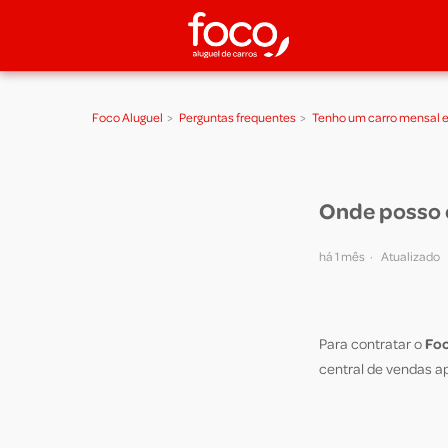
Foco Aluguel
Perguntas frequentes
Tenho um carro mensal e
Onde posso c
há 1 mês
Atualizado
Para contratar o
Fo
central de vendas a