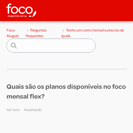
Foco
Perguntas
Tenho um carro mensal e preciso de
Aluguel
frequentes
ajuda
Quais são os planos disponíveis no foco
mensal flex?
há 1 ano
Atualizado